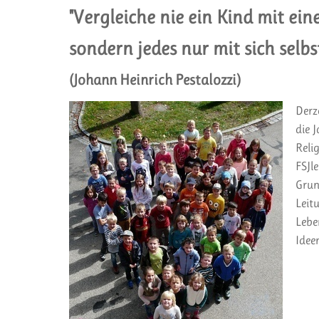
"Vergleiche nie ein Kind mit ei
sondern jedes nur mit sich selbst
(Johann Heinrich Pestalozzi)
Derz
die 
Reli
FSJle
Grun
Leit
Lebe
Idee