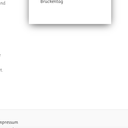
Brückentag
und
e
t.
mpressum